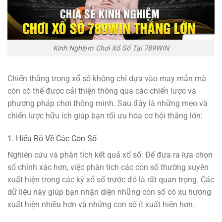
Kinh Nghiệm Chơi Xổ Số Tại 789WIN
Chiến thắng trong xổ số không chỉ dựa vào may mắn mà
còn có thể được cải thiện thông qua các chiến lược và
phương pháp chơi thông minh. Sau đây là những mẹo và
chiến lược hữu ích giúp bạn tối ưu hóa cơ hội thắng lớn:
1. Hiểu Rõ Về Các Con Số
Nghiên cứu và phân tích kết quả xổ số: Để đưa ra lựa chọn
số chính xác hơn, việc phân tích các con số thường xuyên
xuất hiện trong các kỳ xổ số trước đó là rất quan trọng. Các
dữ liệu này giúp bạn nhận diện những con số có xu hướng
xuất hiện nhiều hơn và những con số ít xuất hiện hơn.