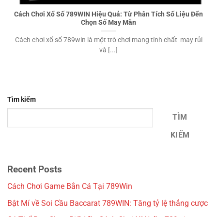
Cách Chơi Xổ Số 789WIN Hiệu Quả: Từ Phân Tích Số Liệu Đến
Chọn Số May Mắn
Cách chơi xổ số 789win là một trò chơi mang tính chất may rủi
và [...]
Tìm kiếm
TÌM
KIẾM
Recent Posts
Cách Chơi Game Bắn Cá Tại 789Win
Bật Mí về Soi Cầu Baccarat 789WIN: Tăng tỷ lệ thắng cược