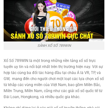
SẢNH XỔ SỐ 789WIN
Xổ Số 789WIN là một trong những nền tảng xổ số trực
tuyến uy tín và nổi bật nhất trên thị trường hiện nay. Với sự
hợp tác cùng ba đối tác hàng đầu tại châu Á là VR, TP, và
GW, mang đến cho người chơi một loạt các lựa chọn xổ số
từ khắp các vùng miền của Việt Nam, bao gồm Miền Bắc,
Miền Trung, Miền Nam, cũng như các giải xổ số quốc tế từ
Đài Loan, Hongkong, và nhiều quốc gia khác.
Không chỉ dừng lại ở các giải xổ số truyền thống, nhà cái