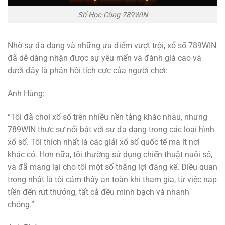
Số Học Cùng 789WIN
Nhờ sự đa dạng và những ưu điểm vượt trội, xổ số 789WIN
đã dễ dàng nhận được sự yêu mến và đánh giá cao và
dưới đây là phản hồi tích cực của người chơi:
Anh Hùng:
“Tôi đã chơi xổ số trên nhiều nền tảng khác nhau, nhưng
789WIN thực sự nổi bật với sự đa dạng trong các loại hình
xổ số. Tôi thích nhất là các giải xổ số quốc tế mà ít nơi
khác có. Hơn nữa, tôi thường sử dụng chiến thuật nuôi số,
và đã mang lại cho tôi một số thắng lợi đáng kể. Điều quan
trọng nhất là tôi cảm thấy an toàn khi tham gia, từ việc nạp
tiền đến rút thưởng, tất cả đều minh bạch và nhanh
chóng.”