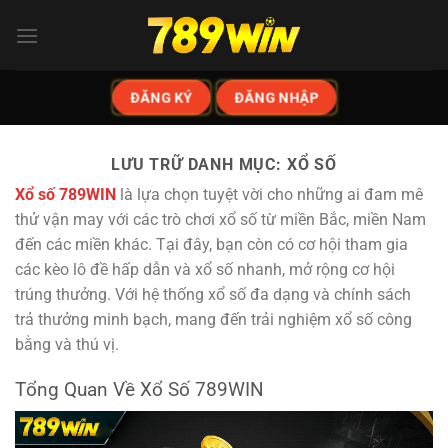
Chuyển
đến
nội
dung
ĐĂNG KÝ
ĐĂNG NHẬP
LƯU TRỮ DANH MỤC:
XỔ SỐ
Xổ số 789WIN
là lựa chọn tuyệt vời cho những ai đam mê
thử vận may với các trò chơi xổ số từ miền Bắc, miền Nam
đến các miền khác. Tại đây, bạn còn có cơ hội tham gia
các kèo lô đề hấp dẫn và xổ số nhanh, mở rộng cơ hội
trúng thưởng. Với hệ thống xổ số đa dạng và chính sách
trả thưởng minh bạch, mang đến trải nghiệm xổ số công
bằng và thú vị.
Tổng Quan Về Xổ Số 789WIN