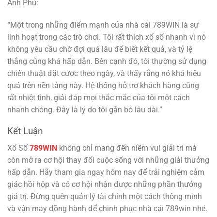
Anh Phú:
“Một trong những điểm mạnh của nhà cái 789WIN là sự
linh hoạt trong các trò chơi. Tôi rất thích xổ số nhanh vì nó
không yêu cầu chờ đợi quá lâu để biết kết quả, và tỷ lệ
thắng cũng khá hấp dẫn. Bên cạnh đó, tôi thường sử dụng
chiến thuật đặt cược theo ngày, và thấy rằng nó khá hiệu
quả trên nền tảng này. Hệ thống hỗ trợ khách hàng cũng
rất nhiệt tình, giải đáp mọi thắc mắc của tôi một cách
nhanh chóng. Đây là lý do tôi gắn bó lâu dài.”
Kết Luận
Xổ Số
789WIN
không chỉ mang đến niềm vui giải trí mà
còn mở ra cơ hội thay đổi cuộc sống với những giải thưởng
hấp dẫn. Hãy tham gia ngay hôm nay để trải nghiệm cảm
giác hồi hộp và có cơ hội nhận được những phần thưởng
giá trị. Đừng quên quản lý tài chính một cách thông minh
và vận may đồng hành để chinh phục nhà cái 789win nhé.