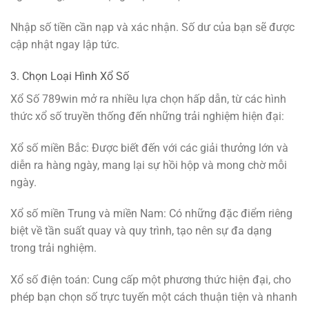
Nhập số tiền cần nạp và xác nhận. Số dư của bạn sẽ được
cập nhật ngay lập tức.
3. Chọn Loại Hình Xổ Số
Xổ Số 789win mở ra nhiều lựa chọn hấp dẫn, từ các hình
thức xổ số truyền thống đến những trải nghiệm hiện đại:
Xổ số miền Bắc: Được biết đến với các giải thưởng lớn và
diễn ra hàng ngày, mang lại sự hồi hộp và mong chờ mỗi
ngày.
Xổ số miền Trung và miền Nam: Có những đặc điểm riêng
biệt về tần suất quay và quy trình, tạo nên sự đa dạng
trong trải nghiệm.
Xổ số điện toán: Cung cấp một phương thức hiện đại, cho
phép bạn chọn số trực tuyến một cách thuận tiện và nhanh