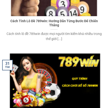
Cách Tính Lô Đề 789win: Hướng Dẫn Từng Bước Để Chiến
Thắng
Cách tính lô đề 789win được mọi người tìm kiếm khá nhiều trong
thế giới [...]
31
Th8