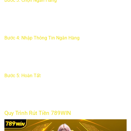
Bước 3: Chọn Ngân Hàng
Sau khi chọn “Thêm Ngân Hàng,” bạn sẽ thấy một danh
sách các ngân hàng có sẵn. Chọn ngân hàng của bạn từ
danh sách này để tiếp tục.
Bước 4: Nhập Thông Tin Ngân Hàng
Nhập tên chi nhánh ngân hàng và số tài khoản ngân hàng
của bạn. Đảm bảo rằng thông tin bạn cung cấp là chính
xác để tránh các vấn đề trong quá trình rút tiền.
Bước 5: Hoàn Tất
Khi bạn đã điền đầy đủ thông tin cần thiết, hãy nhấn vào
nút “Gửi Đi” để hoàn tất quá trình liên kết tài khoản ngân
hàng với tài khoản 789WIN.
Quy Trình Rút Tiền 789WIN