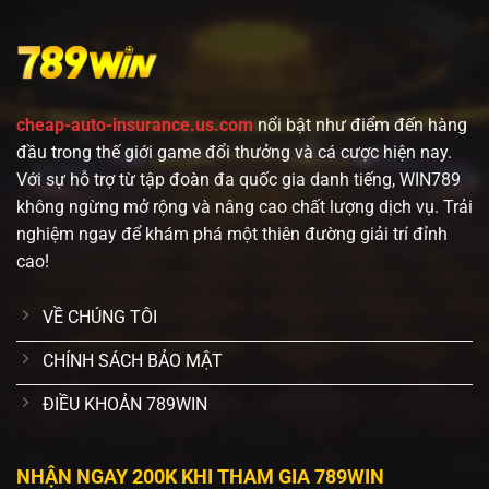
cheap-auto-insurance.us.com
nổi bật như điểm đến hàng
đầu trong thế giới game đổi thưởng và cá cược hiện nay.
Với sự hỗ trợ từ tập đoàn đa quốc gia danh tiếng, WIN789
không ngừng mở rộng và nâng cao chất lượng dịch vụ. Trải
nghiệm ngay để khám phá một thiên đường giải trí đỉnh
cao!
VỀ CHÚNG TÔI
CHÍNH SÁCH BẢO MẬT
ĐIỀU KHOẢN 789WIN
NHẬN NGAY 200K KHI THAM GIA 789WIN