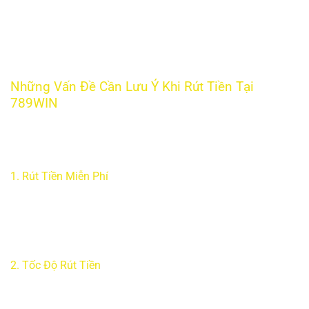
Nhập mật khẩu rút tiền vào ô yêu cầu và nhấn “Rút Tiền”
để hoàn tất giao dịch. Sau khi hoàn thành, tiền sẽ được
chuyển đến tài khoản ngân hàng của bạn một cách an
toàn và nhanh chóng.
Những Vấn Đề Cần Lưu Ý Khi Rút Tiền Tại
789WIN
Khi thực hiện giao dịch rút tiền tại 789WIN, có một số điểm
quan trọng mà bạn nên lưu ý:
1. Rút Tiền Miễn Phí
Quá trình rút tiền trên 789WIN hoàn toàn miễn phí. Bạn
không phải trả bất kỳ khoản phí nào cho việc này và bạn
rút toàn bộ số tiền thắng mà không phải lo lắng về chi phí.
2. Tốc Độ Rút Tiền
Nhà cái 789WIN cung cấp dịch vụ rút tiền nhanh chóng.
Thông thường, quá trình này chỉ mất vài phút để hoàn