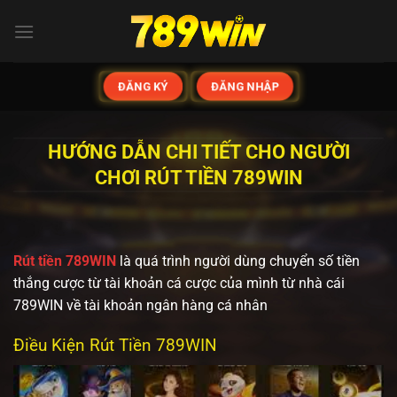
Chuyển
đến
nội
dung
ĐĂNG KÝ
ĐĂNG NHẬP
HƯỚNG DẪN CHI TIẾT CHO NGƯỜI
CHƠI RÚT TIỀN 789WIN
Rút tiền 789WIN
là quá trình người dùng chuyển số tiền
thắng cược từ tài khoản cá cược của mình từ nhà cái
789WIN về tài khoản ngân hàng cá nhân
Điều Kiện Rút Tiền 789WIN