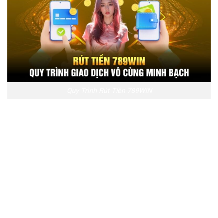
Quy Trình Rút Tiền 789WIN
Rút tiền từ tài khoản 789WIN có thể trở nên dễ dàng và
thuận tiện nếu bạn tuân theo các bước sau:
Bước 1:
Đăng Nhập Vào Tài khoản của bạn trên nền tảng
789WIN.
Bước 2:
Truy Cập Mục Rút Tiền
Sau khi đăng nhập thành công, hãy truy cập vào mục “Rút