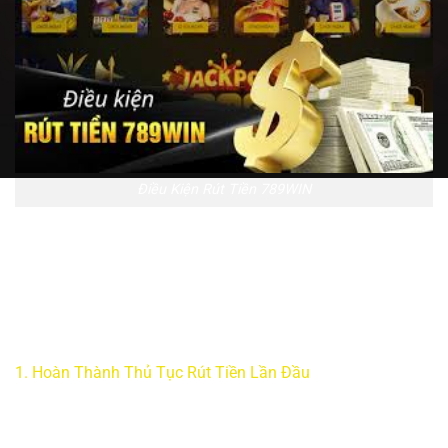
Điều Kiện Rút Tiền 789WIN
Rút tiền 789WIN, bạn cần tuân thủ một số điều kiện quan
trọng. Những yêu cầu này không chỉ giúp quá trình rút tiền
diễn ra suôn sẻ mà còn đảm bảo tính an toàn cho tài
khoản của bạn.
1.
Hoàn Thành Thủ Tục Rút Tiền Lần Đầu
Đảm bảo an ninh tài chính, nhà cái 789WIN yêu cầu bạn
phải hoàn thành việc đặt mật khẩu rút tiền đặc biệt và liên