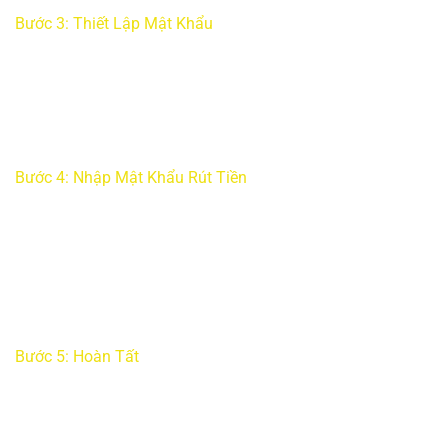
Bước 3: Thiết Lập Mật Khẩu
Tại mục “Rút Tiền”, bạn sẽ thấy tùy chọn để “Đặt Mật Khẩu
Rút Tiền.” Hãy nhấn vào đó để tiếp tục quá trình thiết lập
mật khẩu. Đảm bảo mật khẩu bạn tạo là mạnh và bảo mật
để tránh các rủi ro từ bên ngoài.
Bước 4: Nhập Mật Khẩu Rút Tiền
Nhập mật khẩu rút tiền mà bạn muốn sử dụng vào ô trống.
Sau đó, nhập lại mật khẩu một lần nữa để xác nhận tính
chính xác của mật khẩu. Đây là bước quan trọng để đảm
bảo rằng mật khẩu rút tiền của bạn được thiết lập đúng
cách.
Bước 5: Hoàn Tất
Khi bạn đã nhập mật khẩu rút tiền và xác nhận nó, hãy
nhấn vào nút “Gửi Đi” để hoàn tất quá trình thiết lập. Đảm
bảo rằng bạn lưu mật khẩu một cách an toàn và không