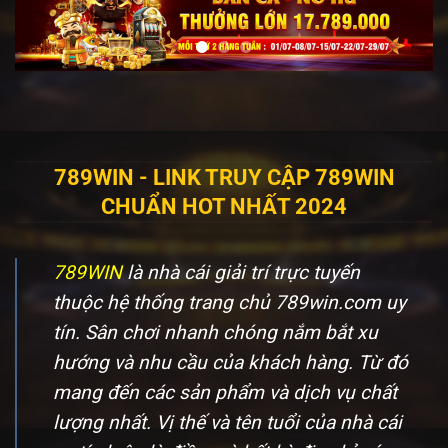
789WIN - LINK TRUY CẬP 789WIN
CHUẨN HOT NHẤT 2024
789WIN
là nhà cái giải trí trực tuyến
thuộc hệ thống trang chủ 789win.com uy
tín. Sân chơi nhanh chóng nắm bắt xu
hướng và nhu cầu của khách hàng. Từ đó
mang đến các sản phẩm và dịch vụ chất
lượng nhất. Vị thế và tên tuổi của nhà cái