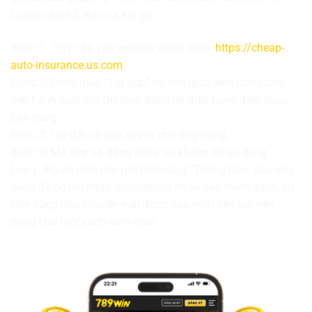
Casino, Nổ hũ, Bắn cá, Đá gà,…
Bước 1: Truy cập vào website chính thức:
https://cheap-
auto-insurance.us.com
Bước 2: Chọn mục “Tải app” có trên giao diện trang chủ,
tiến hành quét mã QR theo đúng hệ điều hành điện thoại
bạn dùng.
Bước 3: Cài đặt và cấp quyền cho ứng dụng.
Bước 4: Mở app và đăng nhập tài khoản để sử dụng.
Lưu ý: Người chơi nên mở tính năng “Thông báo” của ứng
dụng để có thể nhận được thông tin về các chính sách, sự
kiện cũng như khuyến mãi được cập nhật liên tục trên
trang chủ một cách sớm nhất.