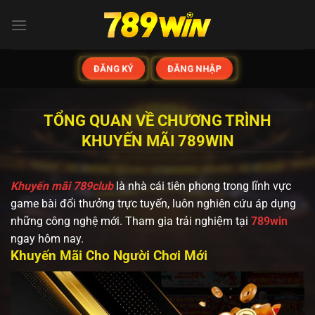
Chuyển
đến
nội
dung
ĐĂNG KÝ
ĐĂNG NHẬP
TỔNG QUAN VỀ CHƯƠNG TRÌNH
KHUYẾN MÃI 789WIN
Khuyến mãi 789club
là nhà cái tiên phong trong lĩnh vực
game bài đổi thưởng trực tuyến, luôn nghiên cứu áp dụng
những công nghệ mới. Tham gia trải nghiệm tại
789win
ngay hôm nay.
Khuyến Mãi Cho Người Chơi Mới