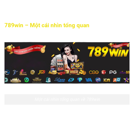
không ngừng nỗ lực mang đến cho người chơi những trải
nghiệm tuyệt vời và đầy thú vị.
789win – Một cái nhìn tổng quan
Một cái nhìn tổng quan về 789win
Là một trang web cá cược trực tuyến với một loạt các trò
chơi phong phú như cá độ bóng đá, casino trực tuyến, xổ
số và rất nhiều trò chơi khác. Với giao diện người dùng