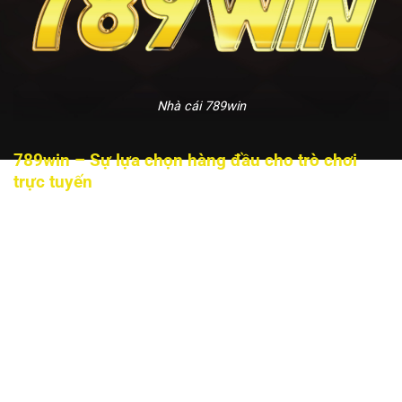
Nhà cái 789win
789win – Sự lựa chọn hàng đầu cho trò chơi
trực tuyến
Nhà cái 789WIN đã nhanh chóng khẳng định vị thế vững
chắc trong ngành cá cược và giải trí trực tuyến, nổi bật với
sự đa dạng và hấp dẫn không giới hạn. Được vinh danh là
một trong những nhà cái hàng đầu trên thị trường hiện
nay,và không chỉ thu hút sự chú ý của hàng triệu người
chơi mà còn xây dựng được lòng tin và uy tín nhờ những
ưu điểm vượt trội. Từ việc cung cấp một loạt trò chơi
phong phú, giao diện thân thiện với người dùng, đến việc
đảm bảo an toàn và bảo mật thông tin cá nhân, 789WIN